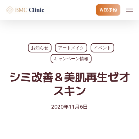
Skip
Men
WEB予約
to
main
content
お知らせ
アートメイク
イベント
キャンペーン情報
シミ改善＆美肌再生ゼオ
スキン
2020年11月6日