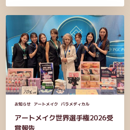
ア
ー
ト
メ
イ
ク
世
界
選
手
権
2026
お知らせ
アートメイク
パラメディカル
受
賞
アートメイク世界選手権2026受
報
賞報告
告