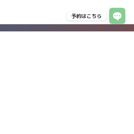
予約はこちら
Open
chaty
BMC Clinic 南青山
40年の歩みと共に叶える、
理想の自分への第一歩を
アートメイクとエイジングケアに特化した総合美容医療クリニッ
ク。多くのトップアーティストを育成してきた確かな実績と、高
度な技術を持つスタッフが、皆様の美しさをトータルサポートし
ます。