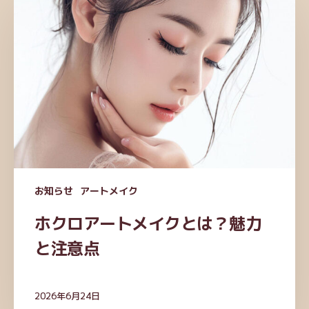
ク
ロ
ア
ー
ト
メ
イ
ク
と
は？
魅
お知らせ
アートメイク
力
と
ホクロアートメイクとは？魅力
注
と注意点
意
点
2026年6月24日