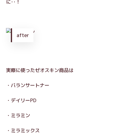
に‥！
after
実際に使ったゼオスキン商品は
・バランサートナー
・デイリーPD
・ミラミン
・ミラミックス