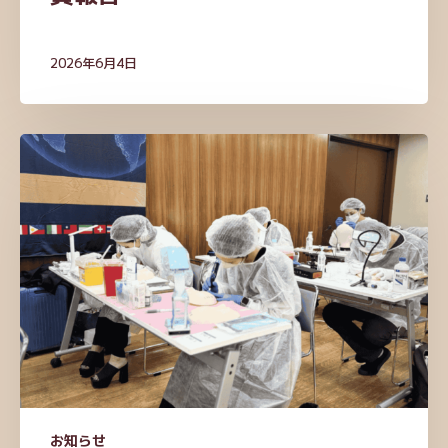
2026年6月4日
6
月
2
日
・
6
月
3
日
休
診
の
お知らせ
お