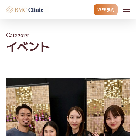
Skip
Men
WEB予約
to
main
content
Category
イベント