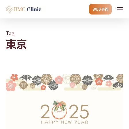
Skip
Men
WEB予約
to
main
content
Tag
東京