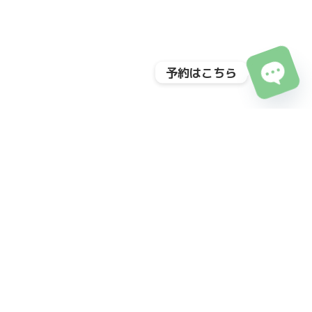
予約はこちら
Open
chaty
BMC Clinic 南青山
40年の歩みと共に叶える、
理想の自分への第一歩を