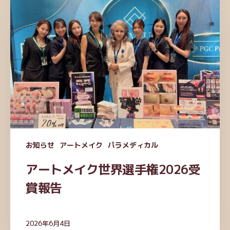
ー
ト
メ
イ
ク
世
界
選
手
権
2026
お知らせ
アートメイク
パラメディカル
受
賞
アートメイク世界選手権2026受
報
賞報告
告
2026年6月4日