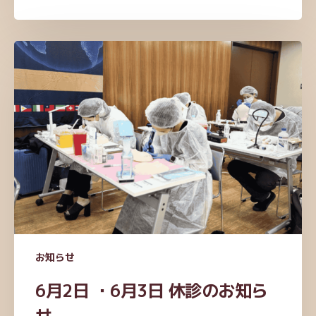
6
月
2
日
・
6
月
3
日
休
診
の
お知らせ
お
知
6月2日 ・6月3日 休診のお知ら
ら
せ