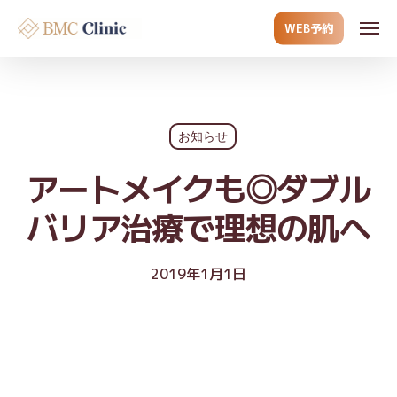
Skip
Men
WEB予約
to
main
content
お知らせ
アートメイクも◎ダブル
バリア治療で理想の肌へ
2019年1月1日