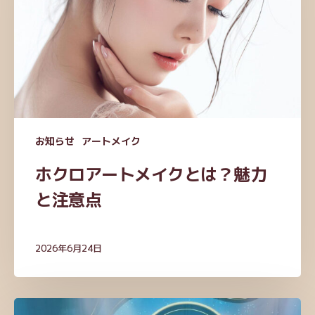
ー
ト
メ
イ
ク
と
は？
魅
お知らせ
アートメイク
力
と
ホクロアートメイクとは？魅力
注
と注意点
意
点
2026年6月24日
ア