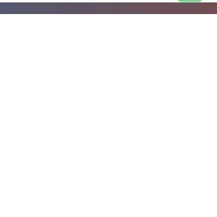
Open
chaty
BMC Clinic 南青山
40年の歩みと共に叶える、
理想の自分への第一歩を
アートメイクとエイジングケアに特化した総合美容医療クリニッ
ク。多くのトップアーティストを育成してきた確かな実績と、高
度な技術を持つスタッフが、皆様の美しさをトータルサポートし
ます。
月・火・木・金・土 10:00〜19:00 ／ 日・祝 10:00〜17:00