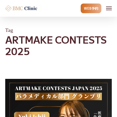
Skip
Men
WEB予約
to
main
content
Tag
ARTMAKE CONTESTS
2025