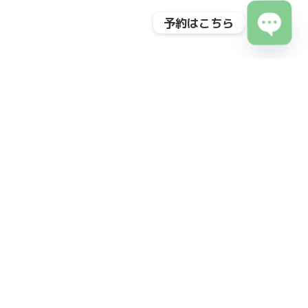
予約はこちら
Open
chaty
BMC Clinic 南青山
40年の歩みと共に叶える、
理想の自分への第一歩を
アートメイクとエイジングケアに特化した総合美容医療クリニッ
ク。多くのトップアーティストを育成してきた確かな実績と、高