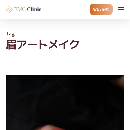
Skip
Men
WEB予約
to
main
content
Tag
眉アートメイク