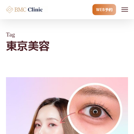
Skip
Men
WEB予約
to
main
content
Tag
東京美容