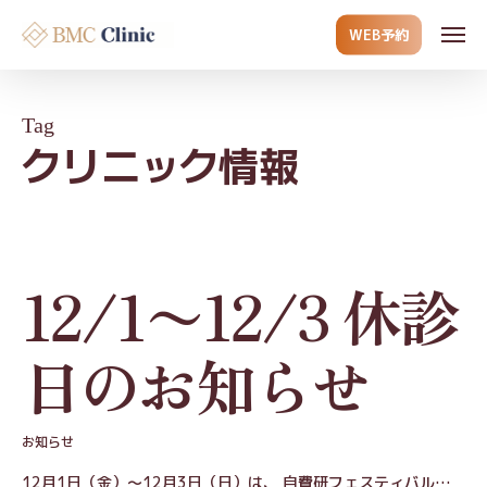
Skip
Men
WEB予約
to
main
content
Tag
クリニック情報
12/1〜12/3 休診
日のお知らせ
お知らせ
12月1日（金）～12月3日（日）は、 自費研フェスティバル…