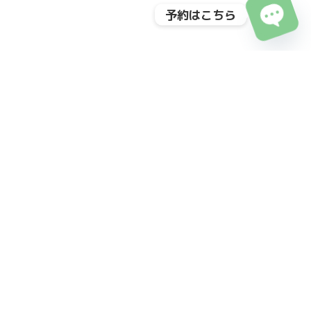
予約はこちら
O
p
e
n
h
a
c
ty
BMC Clinic 南青山
40年の歩みと共に叶える、
理想の自分への第一歩を
アートメイクとエイジングケアに特化した総合美容医療クリニッ
ク。多くのトップアーティストを育成してきた確かな実績と、高
度な技術を持つスタッフが、皆様の美しさをトータルサポートし