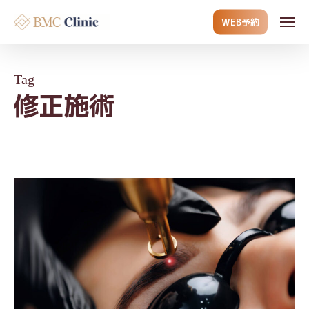
Skip
Men
WEB予約
to
main
content
Tag
修正施術