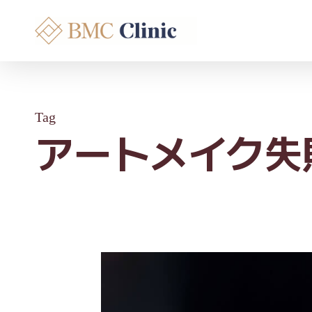
Skip
to
main
content
Tag
アートメイク失