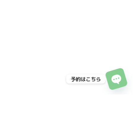
予約はこちら
O
p
e
n
c
h
at