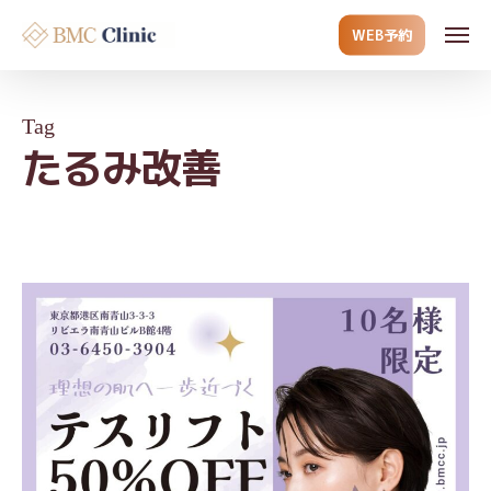
Skip
Men
WEB予約
to
main
content
Tag
たるみ改善