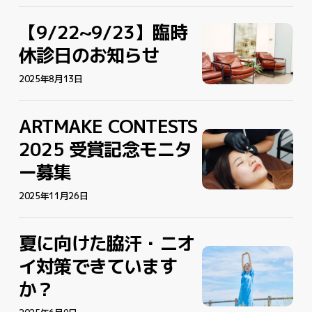
美
美
の
の
肌
肌
正
正
【9/22~9/23】臨時
【9/22~9/23】
【9/22~9/23】
治
治
し
し
臨
臨
休診日のお知らせ
療
療
い
い
時
時
で
で
ケ
ケ
休
2025年8月13日
休
若
若
ア
ア
診
診
見
見
日
日
え
え
ARTMAKE CONTESTS
ARTMAKE
の
の
叶
ARTMAKE
叶
CONTESTS
2025 受賞記念モニタ
お
お
え
CONTESTS
え
2025
知
知
ー募集
る
2025
る
受
ら
ら
受
賞
せ
2025年11月26日
せ
賞
記
記
念
念
夏に向けた脇汗・ニオ
モ
夏
モ
夏
ニ
に
イ対策できています
ニ
に
タ
向
か？
タ
向
ー
け
ー
け
募
た