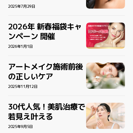
ト
メ
2025年7月29日
メ
イ
イ
ク
ク
2026年 新春福袋キャ
2026
2026
の
の
年
年
ンペーン 開催
長
長
新
新
所
所
春
2026年1月1日
春
と
と
福
福
注
注
袋
袋
意
意
アートメイク施術前後
ア
ア
キ
キ
点
点
ー
ー
の正しいケア
ャ
ャ
と
と
ト
ト
ン
ン
は？
は？
メ
2025年11月12日
メ
ペ
ペ
イ
イ
ー
ー
ク
ク
ン
ン
30代人気！美肌治療で
30
30
施
施
開
開
代
代
若見え叶える
術
術
催
催
人
人
前
前
気！
2025年9月5日
気！
後
後