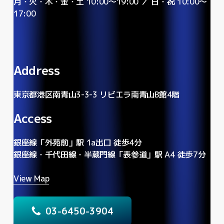
月・火・木・金・土 10:00〜19:00 ／ 日・祝 10:00〜
17:00
Address
東京都港区南青山3-3-3 リビエラ南青山B館4階
Access
銀座線「外苑前」駅 1a出口 徒歩4分
銀座線・千代田線・半蔵門線「表参道」駅 A4 徒歩7分
View Map
0
3
-
6
4
5
0
-
3
9
0
4