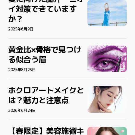
夏
に
イ対策できています
に
向
か？
向
け
け
た
2025年6月9日
た
脇
脇
汗・
汗・
黄金比×骨格で見つけ
ニ
黄
黄
ニ
オ
金
金
る似合う眉
オ
イ
比
比
イ
対
×
2025年8月25日
×
対
策
骨
骨
策
で
格
格
ホクロアートメイクと
ホ
ホ
で
き
で
で
ク
ク
き
は？魅力と注意点
て
見
見
ロ
ロ
て
い
つ
つ
ア
2026年6月24日
ア
い
ま
け
け
ー
ー
ま
す
る
る
ト
ト
す
か？
似
似
【春限定】美容施術キ
【春
【春
メ
メ
か？
合