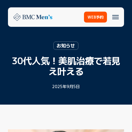
Skip
to
Menu
main
WEB予約
content
お知らせ
30代人気！美肌治療で若見
え叶える
2025年9月5日