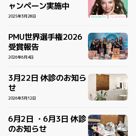
合
限
限
ャンペーン実施中
イ
イ
う
う
定】
定】
ク
ク
眉
眉
美
2025年3月28日
美
と
と
容
容
は？
は？
施
施
魅
魅
PMU世界選手権2026
PMU
PMU
術
術
力
力
世
世
受賞報告
キ
キ
と
と
界
界
ャ
ャ
注
注
選
2026年6月4日
選
ン
ン
意
意
手
手
ペ
ペ
点
点
権
権
ー
ー
3月22日 休診のお知ら
3
3
2026
2026
ン
ン
月
月
せ
受
受
実
実
22
22
賞
賞
施
施
日
2026年3月12日
日
報
報
中
中
休
休
告
告
診
診
6月2日 ・6月3日 休診
6
6
の
の
月
月
のお知らせ
お
お
2
2
知
知