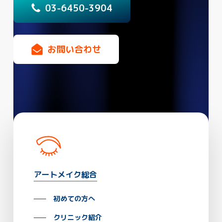
0
3
-
6
4
5
0
-
3
9
0
4
お
問
い
合
わ
せ
アートメイク総合
初めての方へ
クリニック紹介