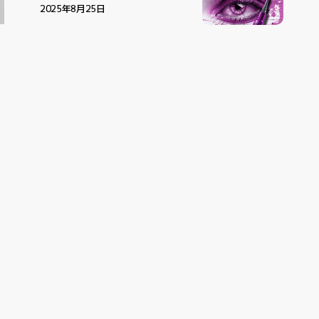
金
い
2025年8月25日
比
で
い
で
ト
ト
比
ア
×
第
ア
第
メ
メ
×
ー
骨
一
ー
一
イ
イ
骨
ト
格
印
ト
印
ク
ク
格
メ
で
象
メ
象
の
の
で
イ
見
ア
イ
ア
す
す
見
ク
つ
ッ
ク
ッ
べ
べ
つ
に
け
プ
に
プ
て
て
け
る
る
似
似
合
合
う
う
眉
眉